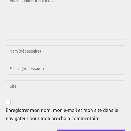
Enter
your
name
Enter
or
your
username
email
Saisir
to
address
l’URL
comment
to
de
comment
votre
Enregistrer mon nom, mon e-mail et mon site dans le
site
navigateur pour mon prochain commentaire.
(facultatif)