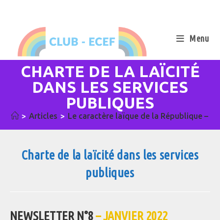
Skip
to
content
Menu
CHARTE DE LA LAÏCITÉ
DANS LES SERVICES
PUBLIQUES
>
Articles
>
Le caractère laïque de la République – l
Charte de la laïcité dans les services
publiques
NEWSLETTER N°8
– JANVIER 2022