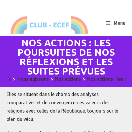
Skip
to
content
Menu
NOS ACTIONS : LES
POURSUITES DE NOS
RÉFLEXIONS ET LES
SUITES PRÉVUES
>
Nous agissons
>
Nos actions
>
Nos actions : les po
Elles se situent dans le champ des analyses
comparatives et de convergence des valeurs des
religions avec celles de la République, toujours sur le
plan du vécu.