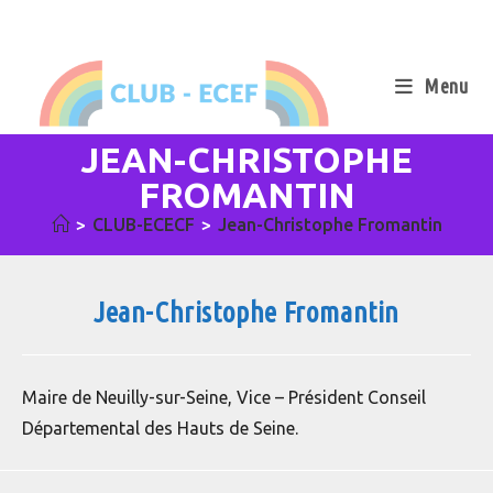
Skip
to
content
Menu
JEAN-CHRISTOPHE
FROMANTIN
>
CLUB-ECECF
>
Jean-Christophe Fromantin
Jean-Christophe Fromantin
Maire de Neuilly-sur-Seine, Vice – Président Conseil
Départemental des Hauts de Seine.