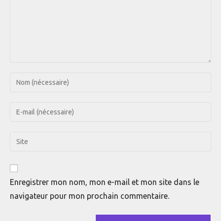
Enter
your
name
Enter
or
your
username
email
Saisir
to
address
l’URL
comment
to
de
comment
votre
Enregistrer mon nom, mon e-mail et mon site dans le
site
navigateur pour mon prochain commentaire.
(facultatif)