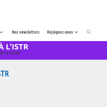
Nos newsletters
Rejoignez-nous
Toggle
 L’ISTR
website
17 à l’ISTR
search
STR