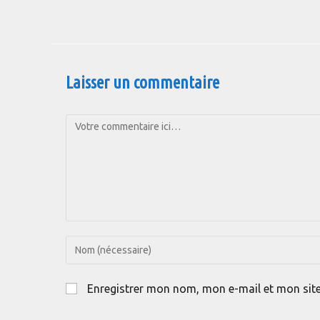
Laisser un commentaire
Comment
Enter
your
name
Enregistrer mon nom, mon e-mail et mon sit
or
username