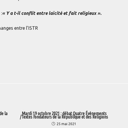
 :
« Y a t-il conflit entre laïcité et fait religieux ».
changes entre l’ISTR
de la
Mardi 19 octobre 2021 : débat Quatre Évènements
/Textes fondateurs de la République et des Religions
25 mai 2021