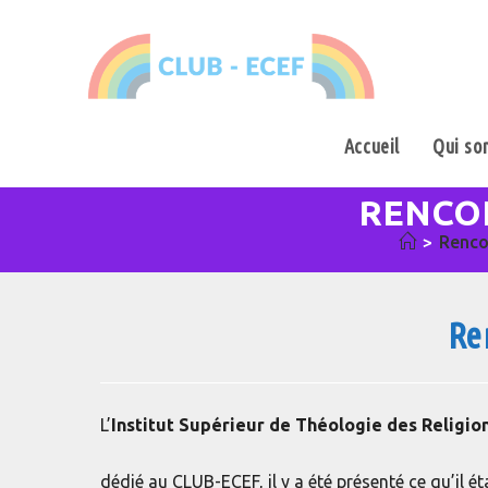
Skip
to
content
Accueil
Qui so
RENCON
>
Renco
Re
L’
Institut Supérieur de Théologie des Religio
dédié au CLUB-ECEF, il y a été présenté ce qu’il étai