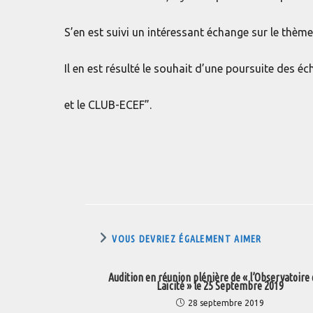
S’en est suivi un intéressant échange sur le thème
Il en est résulté le souhait d’une poursuite des é
et le CLUB-ECEF”.
VOUS DEVRIEZ ÉGALEMENT AIMER
Audition en réunion plénière de « l’Observatoire 
Laïcité » le 25 Septembre 2019
28 septembre 2019