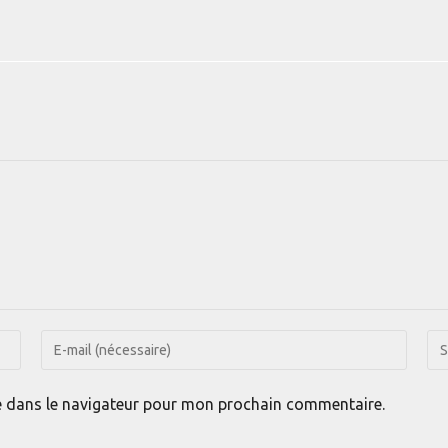
Enter
Sai
your
l’U
email
de
e dans le navigateur pour mon prochain commentaire.
address
vot
to
sit