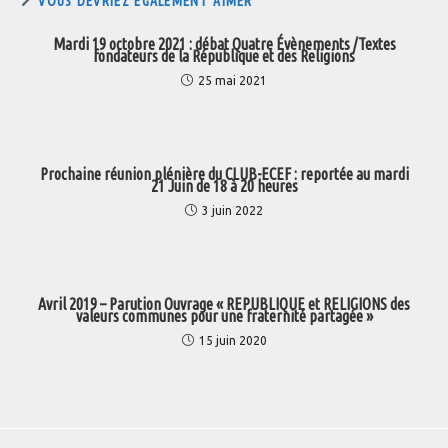
VOUS DEVRIEZ ÉGALEMENT AIMER
Mardi 19 octobre 2021 : débat Quatre Évènements /Textes
fondateurs de la République et des Religions
25 mai 2021
Prochaine réunion plénière du CLUB-ECEF : reportée au mardi
21 Juin de 18 à 20 heures
3 juin 2022
Avril 2019 – Parution Ouvrage « REPUBLIQUE et RELIGIONS des
valeurs communes pour une fraternité partagée »
15 juin 2020