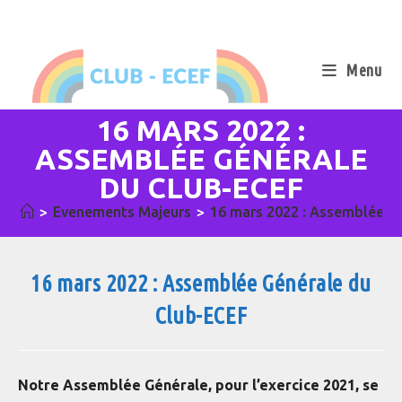
Skip
to
content
Menu
16 MARS 2022 :
ASSEMBLÉE GÉNÉRALE
DU CLUB-ECEF
>
Evenements Majeurs
>
16 mars 2022 : Assemblée G
16 mars 2022 : Assemblée Générale du
Club-ECEF
Notre Assemblée Générale, pour l’exercice 2021, se